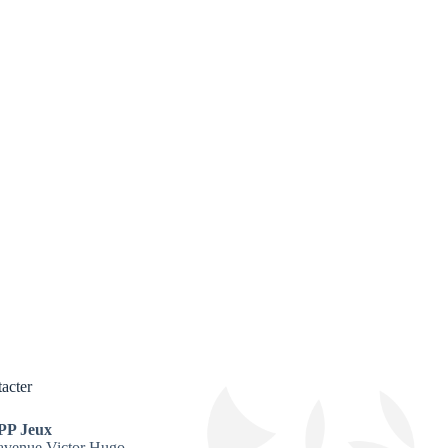
acter
PP Jeux
avenue Victor Hugo