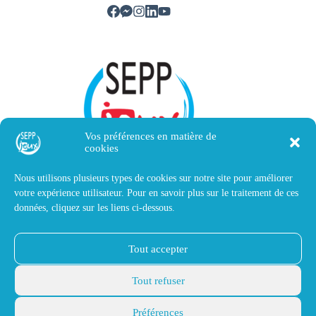
Vos préférences en matière de
cookies
Nous utilisons plusieurs types de cookies sur notre site pour améliorer
votre expérience utilisateur. Pour en savoir plus sur le traitement de ces
Nous contacter
données, cliquez sur les liens ci-dessous.
SEPP Jeux
Tout accepter
14 avenue Victor Hugo
40510 Seignosse, France
contact@sepp-magnetique.fr
Tout refuser
+33(0)5 58 72 82 45
Mentions légales
Préférences
© 2026 SEPP Jeux. Tous
Déclaration de