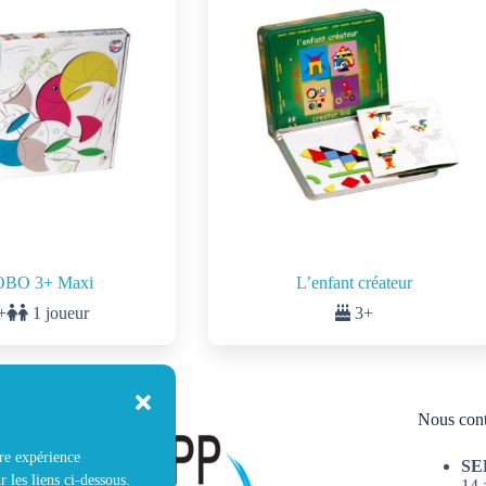
OBO 3+ Maxi
L’enfant créateur
+
1 joueur
3+
Nous cont
tre expérience
SE
r les liens ci-dessous.
14 