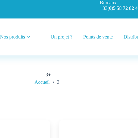
Bureaux
+33(
0
)
5 58 72 82 4
Nos produits
Un projet ?
Points de vente
Distrib
3+
Accueil
3+