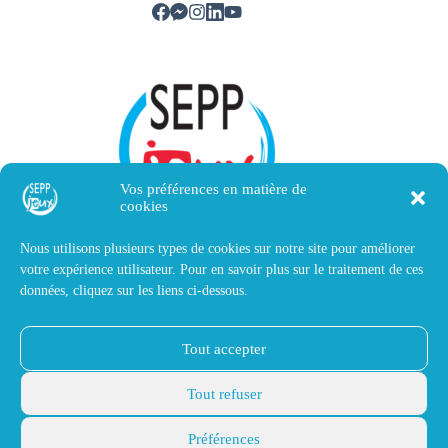
Vos préférences en matière de
cookies
Nous utilisons plusieurs types de cookies sur notre site pour améliorer
votre expérience utilisateur. Pour en savoir plus sur le traitement de ces
Nous contacter
données, cliquez sur les liens ci-dessous.
SEPP Jeux
Tout accepter
14 avenue Victor Hugo
40510 Seignosse, France
contact@sepp-magnetique.fr
Tout refuser
+33(0)5 58 72 82 45
Mentions légales
Préférences
© 2026 SEPP Jeux. Tous
Déclaration de