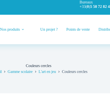
Bureaux
+33(
0
)
5 58 72 82 4
Nos produits
Un projet ?
Points de vente
Distrib
Couleurs cercles
l
Gamme scolaire
L'art en jeu
Couleurs cercles